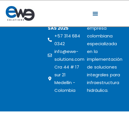
EWE
EWE Solutions
SOLUTIONS
es una
SAS 2025
empresa
+57 314 684
colombiana
0342
especializada
info@ewe-
en la
solutions.com
implementación
Cra 44 # 17
de soluciones
sur 21
integrales para
Medellin -
infraestructura
Colombia
hidráulica.